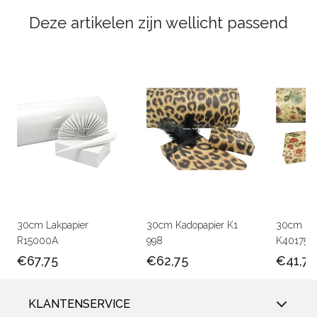
Deze artikelen zijn wellicht passend
30cm Lakpapier
30cm Kadopapier K1
30cm Kra
R15000A
998
K401756
€67,75
€62,75
€41,75
KLANTENSERVICE