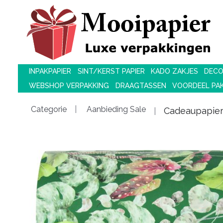
INPAKPAPIER
SINT/KERST PAPIER
KADO ZAKJES
DECO
WEBSHOP VERPAKKING
DRAAGTASSEN
VOORDEEL PA
Categorie
Aanbieding Sale
Cadeaupapier