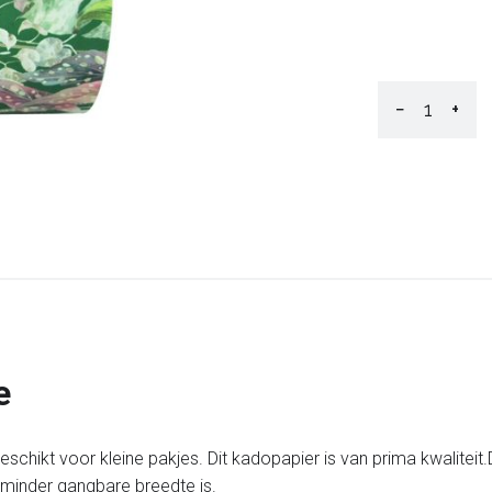
−
+
e
schikt voor kleine pakjes. Dit kadopapier is van prima kwalitei
 minder gangbare breedte is.