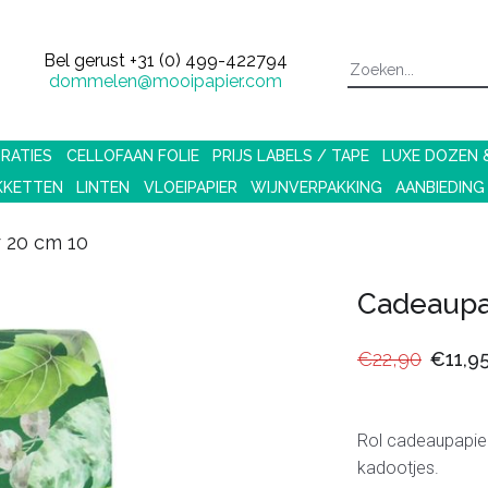
Bel gerust
+31 (0) 499-422794
dommelen@mooipapier.com
RATIES
CELLOFAAN FOLIE
PRIJS LABELS / TAPE
LUXE DOZEN
KKETTEN
LINTEN
VLOEIPAPIER
WIJNVERPAKKING
AANBIEDING
 20 cm 10
Cadeaupa
€22,90
€11,9
Rol cadeaupapie
kadootjes.