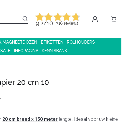
9.2/10
316 reviews
 & MAGNEETDOZEN
ETIKETTEN
ROLHOUDERS
 SALE
INFOPAGINA
KENNISBANK
pier 20 cm 10
5
r
20 cm breed x 150 meter
lengte. Ideaal voor uw kleine