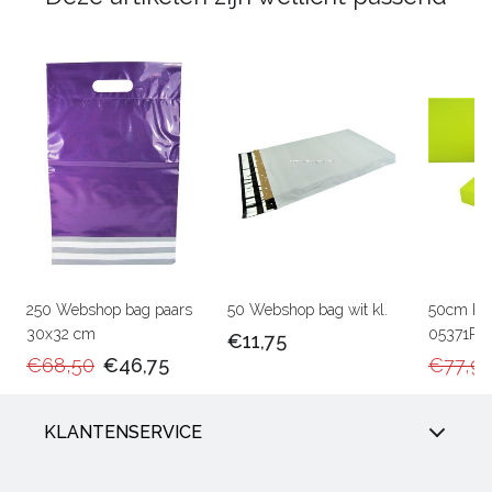
250 Webshop bag paars
50 Webshop bag wit kl.
50cm Ka
30x32 cm
05371RU
€11,75
€68,50
€46,75
€77,9
KLANTENSERVICE