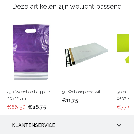
Deze artikelen zijn wellicht passend
250 Webshop bag paars
50 Webshop bag wit kl.
50cm Ka
30x32 cm
05371RU
€11,75
€68,50
€46,75
€77,9
KLANTENSERVICE