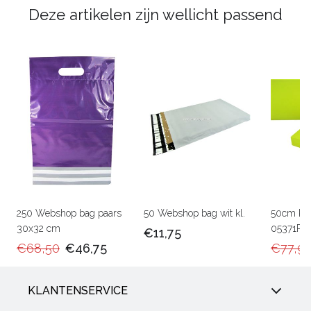
Deze artikelen zijn wellicht passend
250 Webshop bag paars
50 Webshop bag wit kl.
50cm Ka
30x32 cm
05371RU
€11,75
€68,50
€46,75
€77,9
KLANTENSERVICE