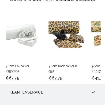
30cm Lakpapier
30cm Kadopapier K1
30cm Kra
R15000A
998
K401756
€67,75
€62,75
€41,75
KLANTENSERVICE