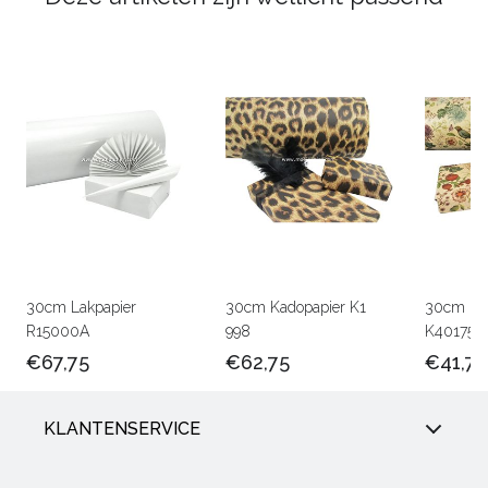
30cm Lakpapier
30cm Kadopapier K1
30cm Kra
R15000A
998
K401756
€67,75
€62,75
€41,75
KLANTENSERVICE