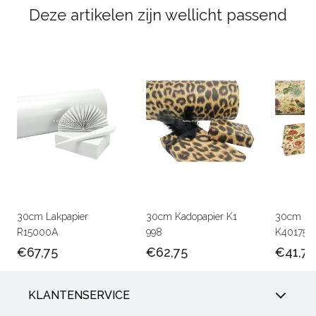
Deze artikelen zijn wellicht passend
30cm Lakpapier
30cm Kadopapier K1
30cm Kra
R15000A
998
K401756
€67,75
€62,75
€41,75
KLANTENSERVICE