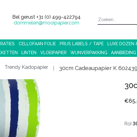
Bel gerust
+31 (0) 499-422794
dommelen@mooipapier.com
RATIES
CELLOFAAN FOLIE
PRIJS LABELS / TAPE
LUXE DOZEN
KKETTEN
LINTEN
VLOEIPAPIER
WIJNVERPAKKING
AANBIEDING
Trendy Kadopapier
30cm Cadeaupapier K 60243
30
€65,
Rol
3