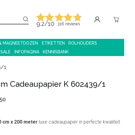
9.2/10
316 reviews
 & MAGNEETDOZEN
ETIKETTEN
ROLHOUDERS
 SALE
INFOPAGINA
KENNISBANK
9/1
cm Cadeaupapier K 602439/1
50
0 cm x 200 meter
luxe cadeaupapier in perfecte kwaliteit.