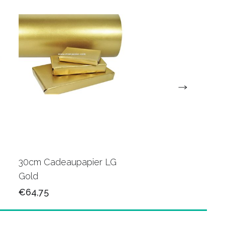
30cm Cadeaupapier LG
30cm Cadeaupapie
Gold
K602415
€64,75
€65,50