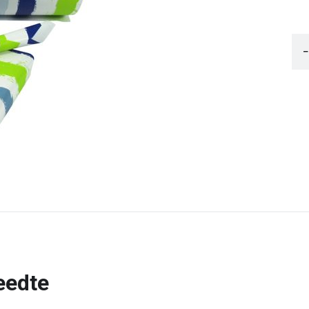
−
eedte