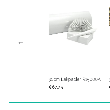
 Kadopapier
30cm Lakpapier R15000A
01B
€67,75
25