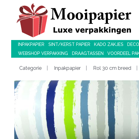
INPAKPAPIER
SINT/KERST PAPIER
KADO ZAKJES
DECO
WEBSHOP VERPAKKING
DRAAGTASSEN
VOORDEEL PA
Categorie
Inpakpapier
Rol 30 cm breed