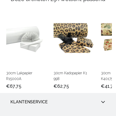
30cm Lakpapier
30cm Kadopapier K1
30cm Kra
R15000A
998
K401756
€67,75
€62,75
€41,75
KLANTENSERVICE