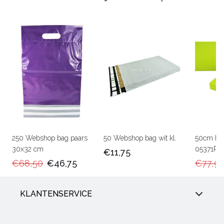
250 Webshop bag paars
50 Webshop bag wit kl.
50cm Ka
30x32 cm
05371RU
€11,75
€68,50
€46,75
€77,9
KLANTENSERVICE