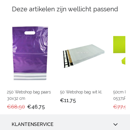
Deze artikelen zijn wellicht passend
250 Webshop bag paars
50 Webshop bag wit kl.
50cm Ka
30x32 cm
05371RU
€11,75
€68,50
€46,75
€77,9
KLANTENSERVICE