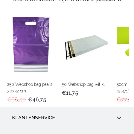
250 Webshop bag paars
50 Webshop bag wit kl.
50cm Ka
30x32 cm
05371RU
€11,75
€68,50
€46,75
€77,9
KLANTENSERVICE