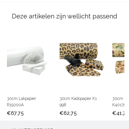
Deze artikelen zijn wellicht passend
30cm Lakpapier
30cm Kadopapier K1
30cm Kra
R15000A
998
K401756
€67,75
€62,75
€41,75