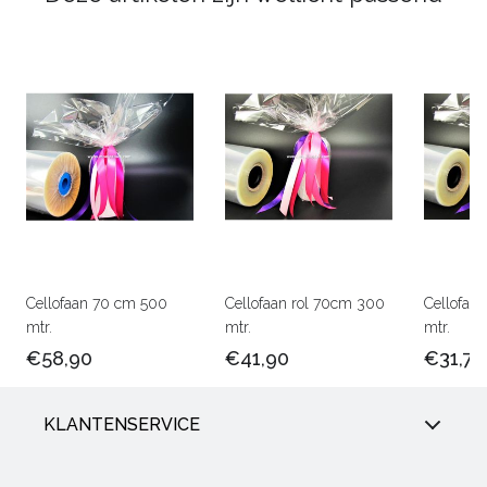
Cellofaan 70 cm 500
Cellofaan rol 70cm 300
Cellofaa
mtr.
mtr.
mtr.
€58,90
€41,90
€31,75
KLANTENSERVICE