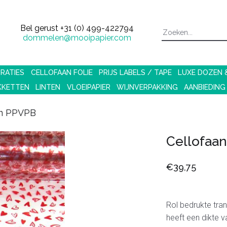
Bel gerust
+31 (0) 499-422794
dommelen@mooipapier.com
RATIES
CELLOFAAN FOLIE
PRIJS LABELS / TAPE
LUXE DOZEN
KKETTEN
LINTEN
VLOEIPAPIER
WIJNVERPAKKING
AANBIEDING
cm PPVPB
Cellofaa
€39,75
Rol bedrukte tran
heeft een dikte 