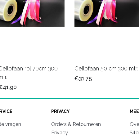
Cellofaan rol 70cm 300
Cellofaan 50 cm 300 mtr.
mtr.
€31,75
€41,90
RVICE
PRIVACY
MEE
de vragen
Orders & Retourneren
Ove
Privacy
Sit