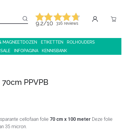
9.2/10
316 reviews
 & MAGNEETDOZEN
ETIKETTEN
ROLHOUDERS
 SALE
INFOPAGINA
KENNISBANK
n 70cm PPVPB
sparante cellofaan folie
70 cm x 100 meter
Deze folie
van 35 micron.