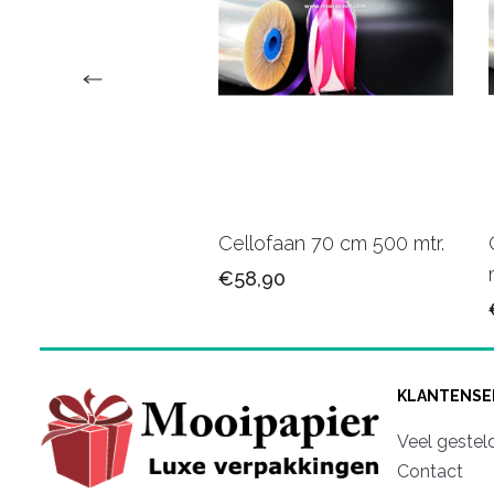
faan 70cm 7442PB
Cellofaan 70 cm 500 mtr.
75
€58,90
KLANTENSE
Veel gestel
Contact