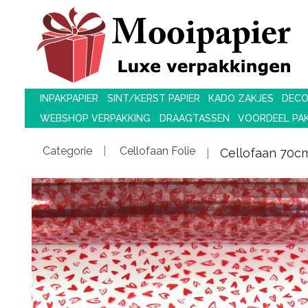
INPAKPAPIER
SINT/KERST PAPIER
KADO ZAKJES
DECO
WEBSHOP VERPAKKING
DRAAGTASSEN
VOORDEEL PA
Categorie
Cellofaan Folie
Cellofaan 70