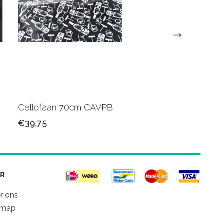
Cellofaan 70cm CAVPB
Cellofaan 50 cm 500
€39,75
€41,75
R
r ons
emap