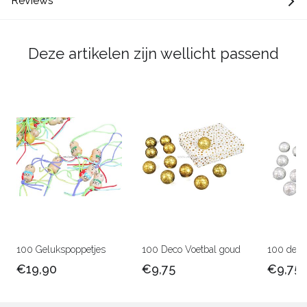
Reviews
Deze artikelen zijn wellicht passend
100 Gelukspoppetjes
100 Deco Voetbal goud
100 deco 
€19,90
€9,75
€9,75