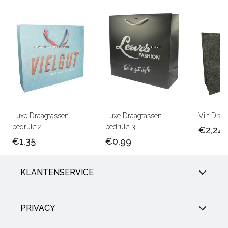
Luxe Draagtassen
Luxe Draagtassen
Vilt Draa
bedrukt 2
bedrukt 3
€2,24
€1,35
€0,99
KLANTENSERVICE
PRIVACY