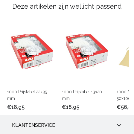
Deze artikelen zijn wellicht passend
1000 Prijslabel 22x35
1000 Prijslabel 13x20
1000 Man
mm
mm
50x100
€18,95
€18,95
€56,5
KLANTENSERVICE