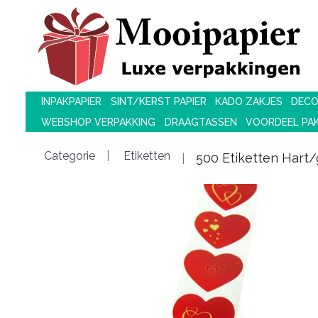
INPAKPAPIER
SINT/KERST PAPIER
KADO ZAKJES
DECO
WEBSHOP VERPAKKING
DRAAGTASSEN
VOORDEEL PA
Categorie
Etiketten
500 Etiketten Hart