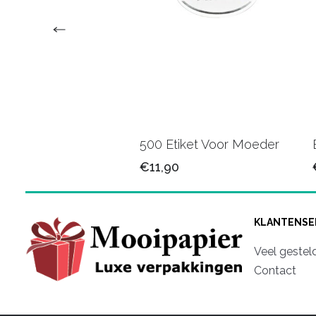
tiketten Enjoy grijs
500 Etiket Voor Moeder
0
€11,90
KLANTENSE
Veel gestel
Contact