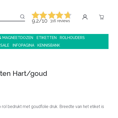
9.2/10
316 reviews
 & MAGNEETDOZEN
ETIKETTEN
ROLHOUDERS
 SALE
INFOPAGINA
KENNISBANK
tten Hart/goud
 rol bedrukt met goudfolie druk. Breedte van het etiket is