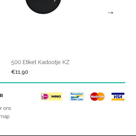
500 Etiket Kadootje KZ
500 Etiket Kadootje
€11,90
€11,90
R
r ons
emap