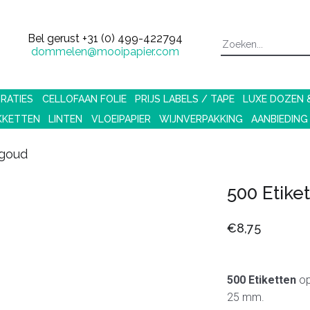
Bel gerust
+31 (0) 499-422794
dommelen@mooipapier.com
RATIES
CELLOFAAN FOLIE
PRIJS LABELS / TAPE
LUXE DOZEN
KKETTEN
LINTEN
VLOEIPAPIER
WIJNVERPAKKING
AANBIEDING
/goud
500 Etike
€8,75
500 Etiketten
op
25 mm.