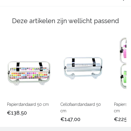
Deze artikelen zijn wellicht passend
Papierstandaard 50 cm
Cellofaanstandaard 50
Papierst
cm
cm
€138,50
€147,00
€225,