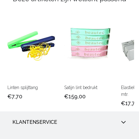
Linten splijttang
Satijn lint bedrukt
Elastiek 
mtr.
€7,70
€159,00
€17,75
KLANTENSERVICE