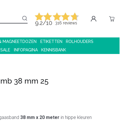
9.2/10
316 reviews
 & MAGNEETDOZEN
ETIKETTEN
ROLHOUDERS
 SALE
INFOPAGINA
KENNISBANK
omb 38 mm 25
 gaasband
38 mm x 20 meter
in hippe kleuren