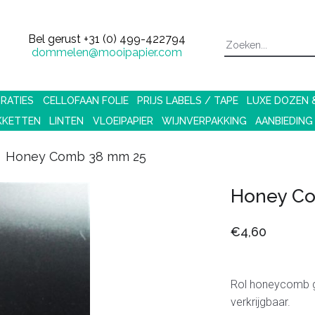
Bel gerust
+31 (0) 499-422794
dommelen@mooipapier.com
RATIES
CELLOFAAN FOLIE
PRIJS LABELS / TAPE
LUXE DOZEN
KKETTEN
LINTEN
VLOEIPAPIER
WIJNVERPAKKING
AANBIEDING
Honey Comb 38 mm 25
Honey C
€4,60
Rol honeycomb
verkrijgbaar.