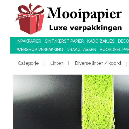
INPAKPAPIER
SINT/KERST PAPIER
KADO ZAKJES
DECO
WEBSHOP VERPAKKING
DRAAGTASSEN
VOORDEEL PA
Categorie
Linten
Diverse linten / koord