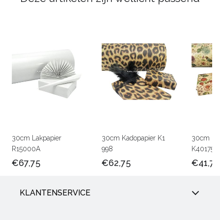
30cm Lakpapier
30cm Kadopapier K1
30cm Kra
R15000A
998
K401756
€67,75
€62,75
€41,75
KLANTENSERVICE