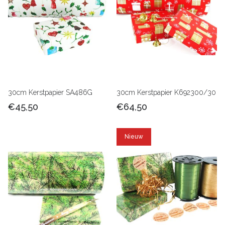
30cm Kerstpapier SA486G
30cm Kerstpapier K692300/30
€45,50
€64,50
Nieuw