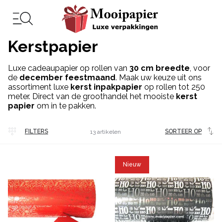
Kerstpapier
Luxe cadeaupapier op rollen van
30 cm breedte
, voor
de
december feestmaand
. Maak uw keuze uit ons
assortiment luxe
kerst inpakpapier
op rollen tot 250
meter. Direct van de groothandel het mooiste
kerst
papier
om in te pakken.
Veel
FILTERS
SORTEER OP
13 artikelen
gekocht
Nieuw