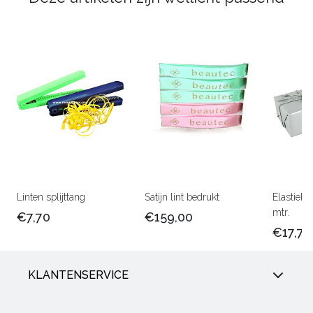
Linten splijttang
Satijn lint bedrukt
Elastiek 
mtr.
€7,70
€159,00
€17,75
KLANTENSERVICE