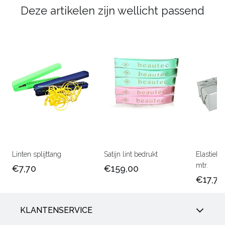
Deze artikelen zijn wellicht passend
Linten splijttang
Satijn lint bedrukt
Elastiek 
mtr.
€7,70
€159,00
€17,75
KLANTENSERVICE