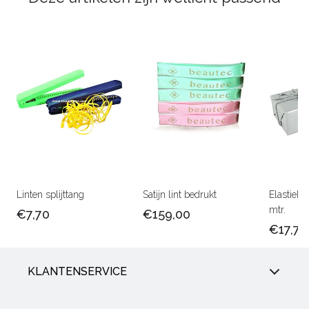
Linten splijttang
Satijn lint bedrukt
Elastiek 
mtr.
€7,70
€159,00
€17,75
KLANTENSERVICE