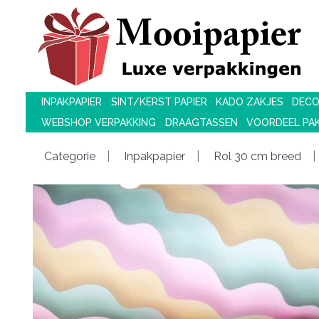
INPAKPAPIER
SINT/KERST PAPIER
KADO ZAKJES
DECO
WEBSHOP VERPAKKING
DRAAGTASSEN
VOORDEEL PA
Categorie
Inpakpapier
Rol 30 cm breed