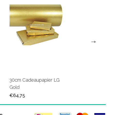
30cm Cadeaupapier LG
30cm Cadeaupapie
Gold
K602415
€64,75
€65,50