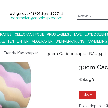
Bel gerust
+31 (0) 499-422794
dommelen@mooipapier.com
RATIES
CELLOFAAN FOLIE
PRIJS LABELS / TAPE
LUXE DOZEN
KKETTEN
LINTEN
VLOEIPAPIER
WIJNVERPAKKING
AANBIEDING
Trendy Kadopapier
30cm Cadeaupapier SA034H
30cm Cad
€44,90
Nieuw
Rol kadopapier
3