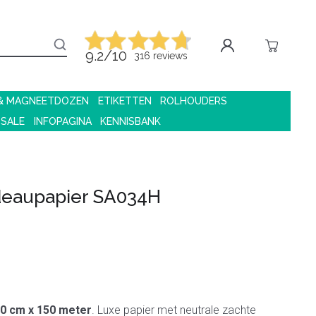
9.2/10
316 reviews
 & MAGNEETDOZEN
ETIKETTEN
ROLHOUDERS
 SALE
INFOPAGINA
KENNISBANK
eaupapier SA034H
0 cm x 150 meter
. Luxe papier met neutrale zachte