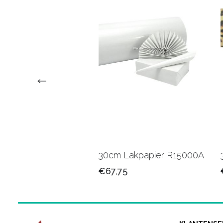
 Kadopapier
30cm Lakpapier R15000A
01B
€67,75
25