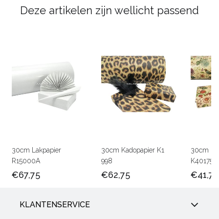
Deze artikelen zijn wellicht passend
30cm Lakpapier
30cm Kadopapier K1
30cm Kra
R15000A
998
K401756
€67,75
€62,75
€41,75
KLANTENSERVICE