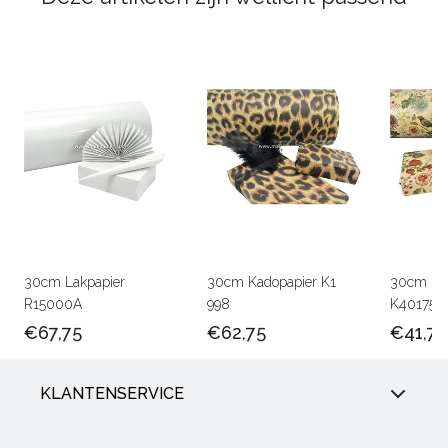
30cm Lakpapier
30cm Kadopapier K1
30cm Kra
R15000A
998
K401756
€67,75
€62,75
€41,75
KLANTENSERVICE