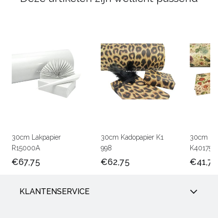
30cm Lakpapier
30cm Kadopapier K1
30cm Kra
R15000A
998
K401756
€67,75
€62,75
€41,75
KLANTENSERVICE