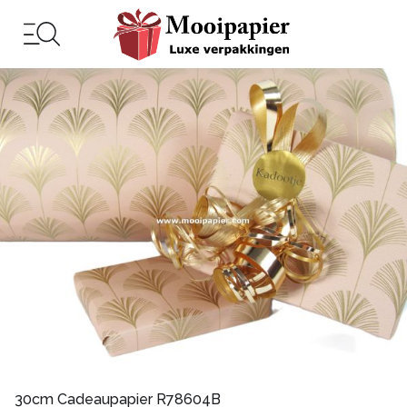
30cm Cadeaupapier R78604B