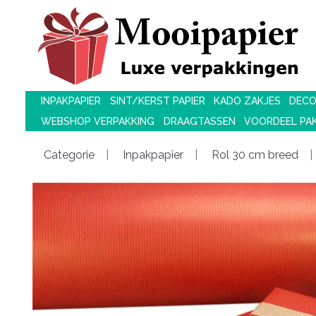
INPAKPAPIER
SINT/KERST PAPIER
KADO ZAKJES
DECO
WEBSHOP VERPAKKING
DRAAGTASSEN
VOORDEEL PA
Categorie
Inpakpapier
Rol 30 cm breed