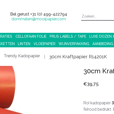
Bel gerust
+31 (0) 499-422794
dommelen@mooipapier.com
RATIES
CELLOFAAN FOLIE
PRIJS LABELS / TAPE
LUXE DOZEN
KKETTEN
LINTEN
VLOEIPAPIER
WIJNVERPAKKING
AANBIEDING
Trendy Kadopapier
30cm Kraftpapier R14201K
30cm Kraf
€39,75
Rol kadopapier
3
felrood bedrukt. 