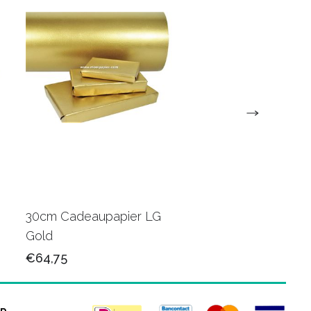
30cm Cadeaupapier LG
30cm Cadeaupapie
Gold
K602415
€64,75
€65,50