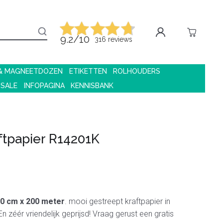
9.2/10
316 reviews
 & MAGNEETDOZEN
ETIKETTEN
ROLHOUDERS
 SALE
INFOPAGINA
KENNISBANK
tpapier R14201K
0 cm x 200 meter
. mooi gestreept kraftpapier in
En zéér vriendelijk geprijsd! Vraag gerust een gratis