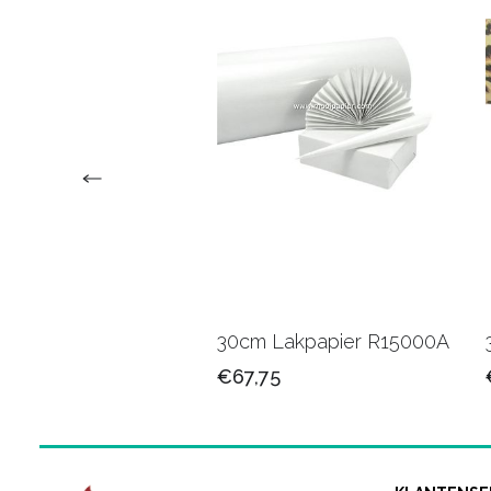
 Kadopapier
30cm Lakpapier R15000A
01B
€67,75
25