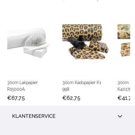
30cm Lakpapier
30cm Kadopapier K1
30cm Kra
R15000A
998
K401756
€67,75
€62,75
€41,75
KLANTENSERVICE