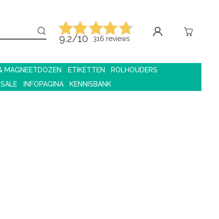
9.2/10
316 reviews
 & MAGNEETDOZEN
ETIKETTEN
ROLHOUDERS
 SALE
INFOPAGINA
KENNISBANK