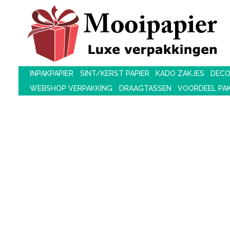
INPAKPAPIER
SINT/KERST PAPIER
KADO ZAKJES
DECO
WEBSHOP VERPAKKING
DRAAGTASSEN
VOORDEEL PA