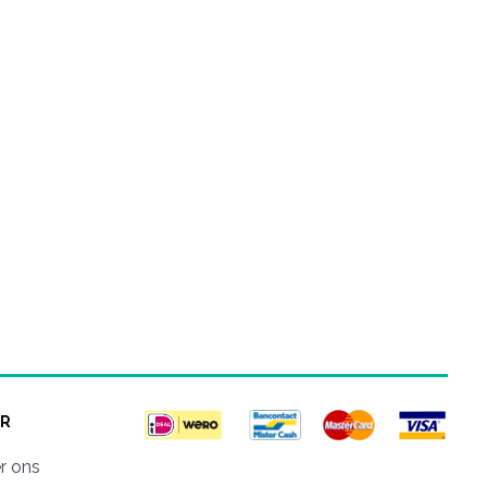
R
r ons