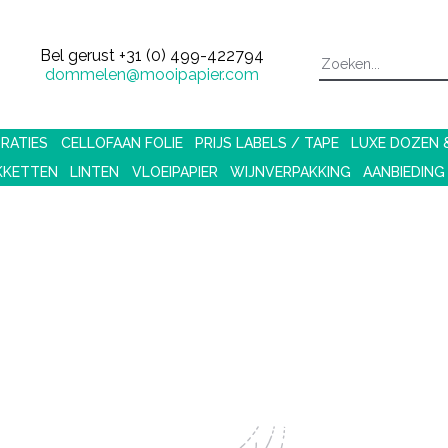
Bel gerust
+31 (0) 499-422794
dommelen@mooipapier.com
RATIES
CELLOFAAN FOLIE
PRIJS LABELS / TAPE
LUXE DOZEN
KKETTEN
LINTEN
VLOEIPAPIER
WIJNVERPAKKING
AANBIEDING