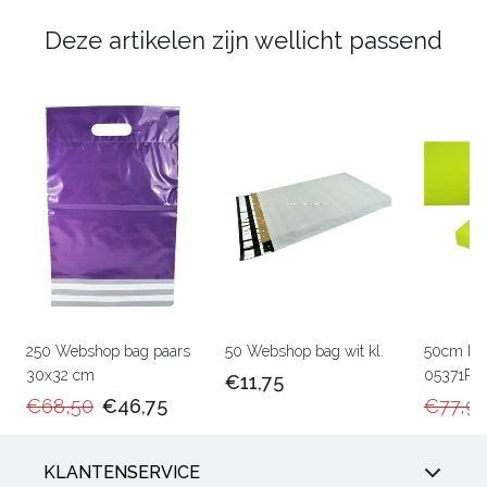
Deze artikelen zijn wellicht passend
250 Webshop bag paars
50 Webshop bag wit kl.
50cm Ka
30x32 cm
05371RU
€11,75
€68,50
€46,75
€77,9
KLANTENSERVICE