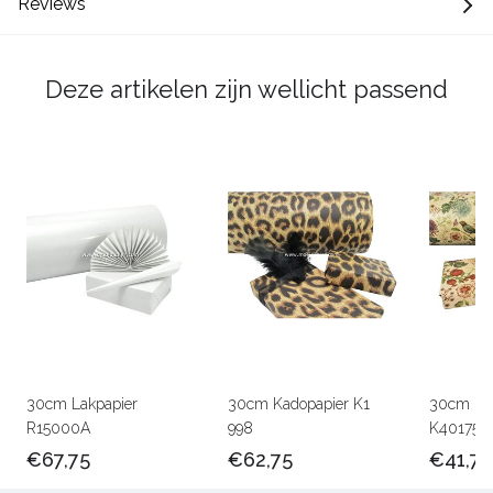
Reviews
Deze artikelen zijn wellicht passend
30cm Lakpapier
30cm Kadopapier K1
30cm Kra
R15000A
998
K401756
€67,75
€62,75
€41,75