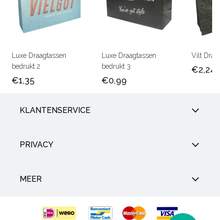
Luxe Draagtassen
Luxe Draagtassen
Vilt Draa
bedrukt 2
bedrukt 3
€2,24
€1,35
€0,99
KLANTENSERVICE
PRIVACY
MEER