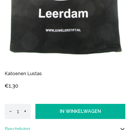
Katoenen Lustas
€1,30
−
+
IN WINKELWAGEN
Beschrijving