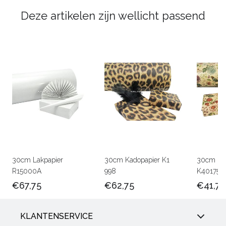
Deze artikelen zijn wellicht passend
30cm Lakpapier
30cm Kadopapier K1
30cm Kra
R15000A
998
K401756
€67,75
€62,75
€41,75
KLANTENSERVICE