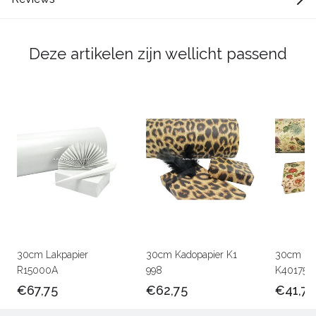
Deze artikelen zijn wellicht passend
30cm Lakpapier
30cm Kadopapier K1
30cm Kra
R15000A
998
K401756
€67,75
€62,75
€41,75