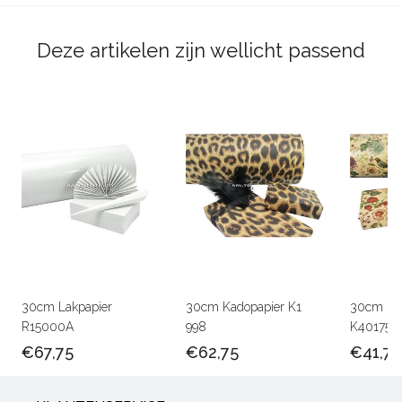
Deze artikelen zijn wellicht passend
30cm Lakpapier
30cm Kadopapier K1
30cm Kra
R15000A
998
K401756
€67,75
€62,75
€41,75