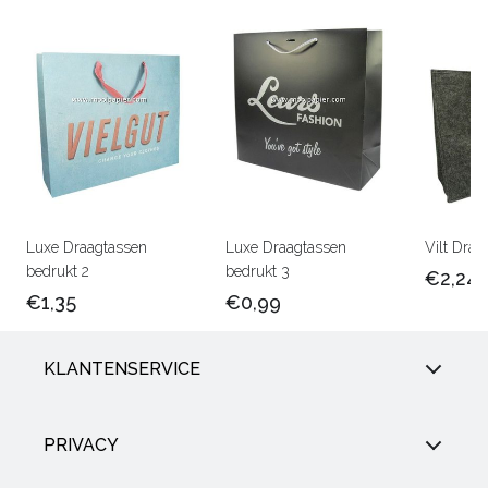
Luxe Draagtassen
Luxe Draagtassen
Vilt Draa
bedrukt 2
bedrukt 3
€2,24
€1,35
€0,99
KLANTENSERVICE
PRIVACY