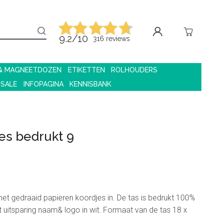
9.2/10
316 reviews
 & MAGNEETDOZEN
ETIKETTEN
ROLHOUDERS
 SALE
INFOPAGINA
KENNISBANK
es bedrukt 9
t gedraaid papieren koordjes in. De tas is bedrukt 100%
t uitsparing naam& logo in wit. Formaat van de tas 18 x