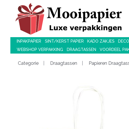
INPAKPAPIER
SINT/KERST PAPIER
KADO ZAKJES
DECO
WEBSHOP VERPAKKING
DRAAGTASSEN
VOORDEEL PA
Categorie
Draagtassen
Papieren Draagtas