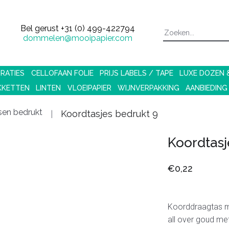
Bel gerust
+31 (0) 499-422794
dommelen@mooipapier.com
RATIES
CELLOFAAN FOLIE
PRIJS LABELS / TAPE
LUXE DOZEN
KKETTEN
LINTEN
VLOEIPAPIER
WIJNVERPAKKING
AANBIEDING
sen bedrukt
Koordtasjes bedrukt 9
Koordtasj
€0,22
Koorddraagtas me
all over goud me