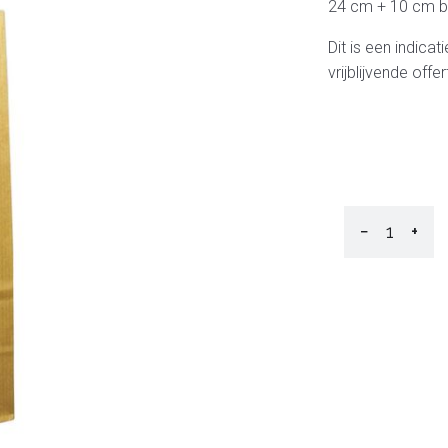
24 cm + 10 cm b
Dit is een indica
vrijblijvende off
−
+