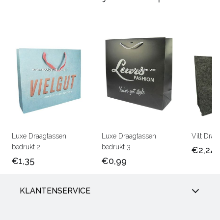
Luxe Draagtassen
Luxe Draagtassen
Vilt Draa
bedrukt 2
bedrukt 3
€2,24
€1,35
€0,99
KLANTENSERVICE