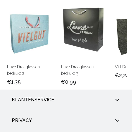
Luxe Draagtassen
Luxe Draagtassen
Vilt Draa
bedrukt 2
bedrukt 3
€2,24
€1,35
€0,99
KLANTENSERVICE
PRIVACY