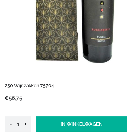
250 Wijnzakken 75704
€56,75
−
+
IN WINKELWAGEN