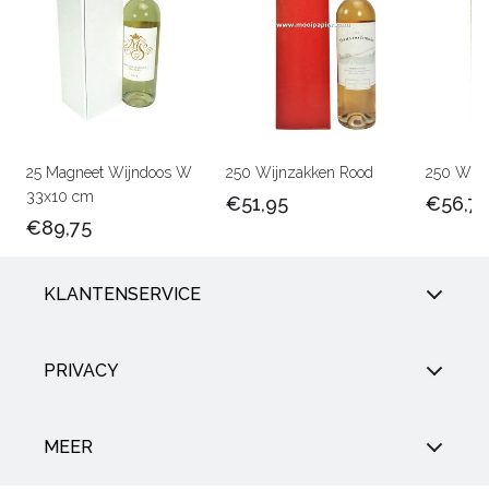
25 Magneet Wijndoos W
250 Wijnzakken Rood
250 Wijn
33x10 cm
€51,95
€56,7
€89,75
KLANTENSERVICE
PRIVACY
MEER