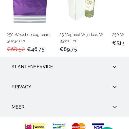
250 Webshop bag paars
25 Magneet Wijndoos W
250 Wijn
30x32 cm
33x10 cm
€51,95
€68,50
€46,75
€89,75
KLANTENSERVICE
PRIVACY
MEER