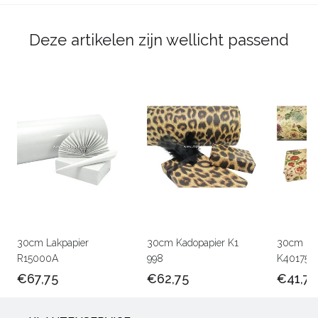
Deze artikelen zijn wellicht passend
30cm Lakpapier
30cm Kadopapier K1
30cm Kra
R15000A
998
K401756
€67,75
€62,75
€41,75