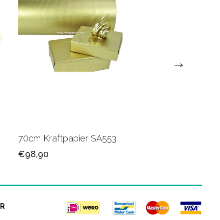
70cm Kraftpapier SA553
70cm cadeaupapier
SA186C
€98,90
€99,50
R