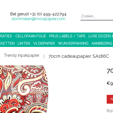
Bel gerust
+31 (0) 499-422794
dommelen@mooipapier.com
RATIES
CELLOFAAN FOLIE
PRIJS LABELS / TAPE
LUXE DOZEN
KKETTEN
LINTEN
VLOEIPAPIER
WIJNVERPAKKING
AANBIEDING
Trendy inpakpapier
70cm cadeaupapier SA186C
7
€9
N
Ro