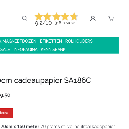
9.2/10
316 reviews
 & MAGNEETDOZEN
ETIKETTEN
ROLHOUDERS
 SALE
INFOPAGINA
KENNISBANK
0cm cadeaupapier SA186C
9,50
ieuw
l
70cm x 150 meter
70 grams stijlvol neutraal kadopapier.