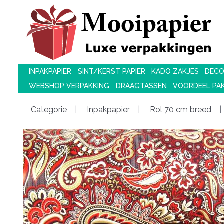
INPAKPAPIER
SINT/KERST PAPIER
KADO ZAKJES
DECO
WEBSHOP VERPAKKING
DRAAGTASSEN
VOORDEEL PA
Categorie
Inpakpapier
Rol 70 cm breed