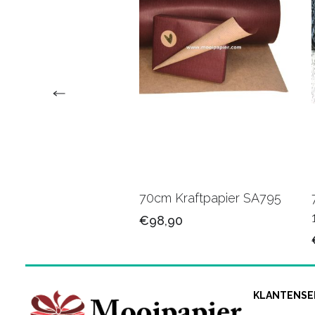
 Kadopapier
70cm Kraftpapier SA795
26/23
€98,90
90
KLANTENSE