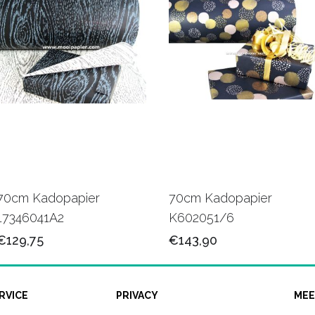
70cm Kadopapier
70cm Kadopapier
17346041A2
K602051/6
€129,75
€143,90
RVICE
PRIVACY
MEE