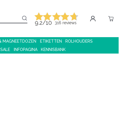
9.2/10
316 reviews
 & MAGNEETDOZEN
ETIKETTEN
ROLHOUDERS
 SALE
INFOPAGINA
KENNISBANK