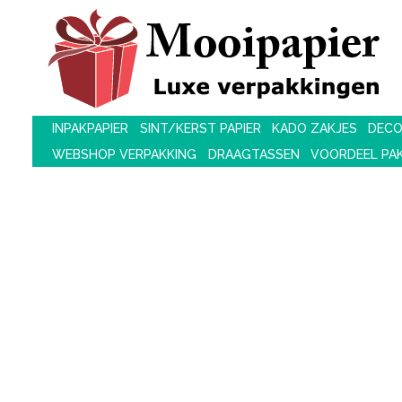
INPAKPAPIER
SINT/KERST PAPIER
KADO ZAKJES
DECO
WEBSHOP VERPAKKING
DRAAGTASSEN
VOORDEEL PA