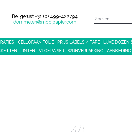
Bel gerust
+31 (0) 499-422794
dommelen@mooipapier.com
RATIES
CELLOFAAN FOLIE
PRIJS LABELS / TAPE
LUXE DOZEN
KKETTEN
LINTEN
VLOEIPAPIER
WIJNVERPAKKING
AANBIEDING