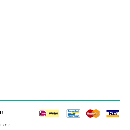
R
r ons